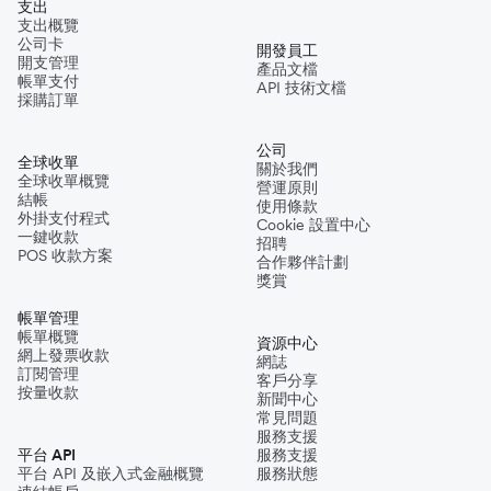
支出
支出概覽
公司卡
開發員工
開支管理
產品文檔
帳單支付
API 技術文檔
採購訂單
公司
全球收單
關於我們
全球收單概覽
營運原則
結帳
使用條款
外掛支付程式
Cookie 設置中心
一鍵收款
招聘
POS 收款方案
合作夥伴計劃
獎賞
帳單管理
帳單概覽
資源中心
網上發票收款
網誌
訂閱管理
客戶分享
按量收款
新聞中心
常見問題
服務支援
平台 API
服務支援
平台 API 及嵌入式金融概覽
服務狀態