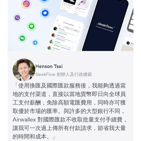
Henson Tsai
Tomy Wu
SleekFlow 創辦人及行政總裁
MyiCellar 共同創辦人
「使用換匯及國際匯款服務後，我能夠透過當
地的支付渠道，直接以當地貨幣即日向全球員
工支付薪酬，免除高額電匯費用，同時亦可獲
取優於市場的匯率。與許多的大型銀行不同，
Airwallex 對國際匯款不收取批量支付手續費，
讓我可一次過上傳所有付款請求，節省我大量
的時間和成本。」