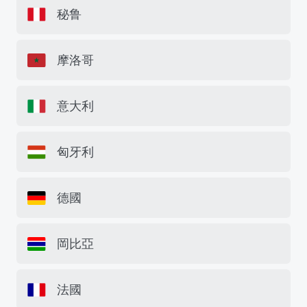
秘鲁
摩洛哥
意大利
匈牙利
德國
岡比亞
法國