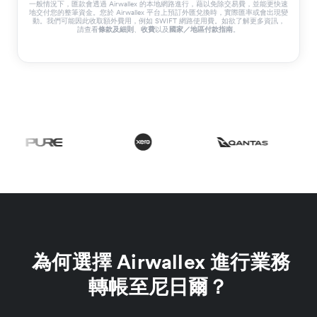
一般情況下，匯款會透過 Airwallex 的本地網路進行，藉以免除交易費，並能更快速
地交付您的整筆資金。您於 Airwallex 平台上預訂外匯兌換時，實際匯率或會出現變
動。我們可能因此收取額外費用，例如 SWIFT 網路使用費。如欲了解更多資訊，
請查看
條款及細則
、
收費
以及
國家／地區付款指南
。
為何選擇 Airwallex 進行業務
轉帳至尼日爾？