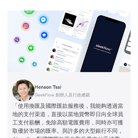
Henson Tsai
Tomy Wu
SleekFlow 創辦人及行政總裁
MyiCellar 共同創辦人
「使用換匯及國際匯款服務後，我能夠透過當
地的支付渠道，直接以當地貨幣即日向全球員
工支付薪酬，免除高額電匯費用，同時亦可獲
取優於市場的匯率。與許多的大型銀行不同，