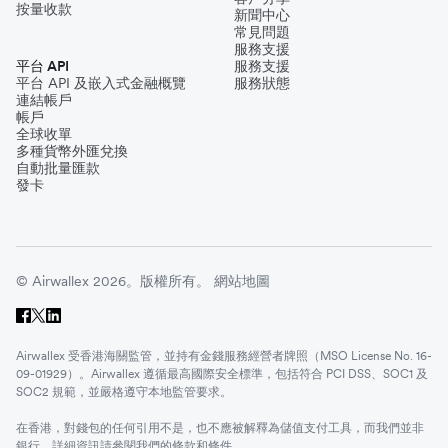
按量收款
新聞中心
常見問題
服務支援
平台 API
服務支援
平台 API 及嵌入式金融概覽
服務狀態
連結帳戶
帳戶
全球收單
多種貨幣外匯兌換
自動批量匯款
發卡
© Airwallex 2026。版權所有。
網站地圖
Airwallex 受香港海關監管，並持有金錢服務經營者牌照（MSO License No. 16-
09-01929）。Airwallex 遵循最高國際安全標準，包括符合 PCI DSS、SOC1 及
SOC2 規範，並嚴格遵守本地監管要求。
在香港，對錢包的任何引用不是，也不應被解釋為儲值支付工具，而我們並非
銀行。詳細資訊請參閱我們的
條款和條件
。