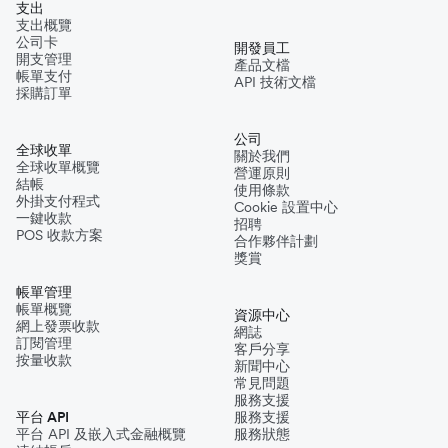
支出
支出概覽
公司卡
開發員工
開支管理
產品文檔
帳單支付
API 技術文檔
採購訂單
公司
全球收單
關於我們
全球收單概覽
營運原則
結帳
使用條款
外掛支付程式
Cookie 設置中心
一鍵收款
招聘
POS 收款方案
合作夥伴計劃
獎賞
帳單管理
帳單概覽
資源中心
網上發票收款
網誌
訂閱管理
客戶分享
按量收款
新聞中心
常見問題
服務支援
平台 API
服務支援
平台 API 及嵌入式金融概覽
服務狀態