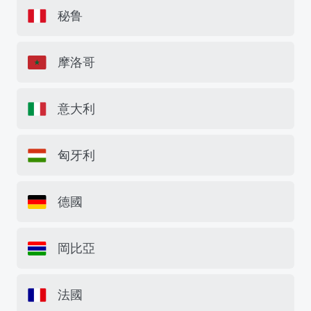
秘鲁
摩洛哥
意大利
匈牙利
德國
岡比亞
法國