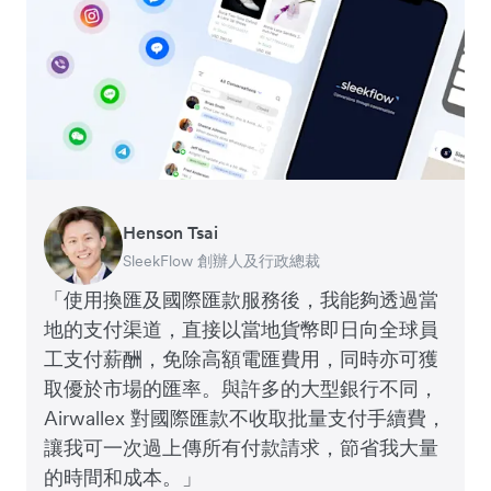
Henson Tsai
Tomy Wu
SleekFlow 創辦人及行政總裁
MyiCellar 共同創辦人
「使用換匯及國際匯款服務後，我能夠透過當
地的支付渠道，直接以當地貨幣即日向全球員
工支付薪酬，免除高額電匯費用，同時亦可獲
取優於市場的匯率。與許多的大型銀行不同，
Airwallex 對國際匯款不收取批量支付手續費，
讓我可一次過上傳所有付款請求，節省我大量
的時間和成本。」