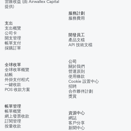
雲匯收益 (由 Airwallex Capital
提供)
服務計劃
服務費用
支出
支出概覽
公司卡
開發員工
開支管理
產品文檔
帳單支付
API 技術文檔
採購訂單
公司
全球收單
關於我們
全球收單概覽
營運原則
結帳
使用條款
外掛支付程式
Cookie 設置中心
一鍵收款
招聘
POS 收款方案
合作夥伴計劃
獎賞
帳單管理
帳單概覽
資源中心
網上發票收款
網誌
訂閱管理
客戶分享
按量收款
新聞中心