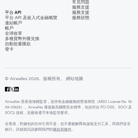
常見問題
服務支援
平台 API
服務支援
平台 API 及嵌入式金融概覽
服務狀態
連結帳戶
帳戶
全球收單
多種貨幣外匯兌換
自動批量匯款
發卡
© Airwallex 2026。版權所有。
網站地圖
Airwallex 受香港海關監管，並持有金錢服務經營者牌照（MSO License No. 16-
09-01929）。Airwallex 遵循最高國際安全標準，包括符合 PCI DSS、SOC1 及
SOC2 規範，並嚴格遵守本地監管要求。
在香港，對錢包的任何引用不是，也不應被解釋為儲值支付工具，而我們並非
銀行。詳細資訊請參閱我們的
條款和條件
。