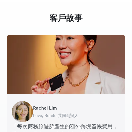
客戶故事
Rachel Lim
Henson Tsai
Phyllis
Jennifer Chong
Benjamin
Tomy Wu
Love, Bonito 共同創辦人
SleekFlow 創辦人
Jakewell 數碼營運總監
Linjer 行政總裁
Grams(28) 創辦人
MyiCellar 共同創辦人
「每次商務旅遊所產生的額外跨境簽帳費用，