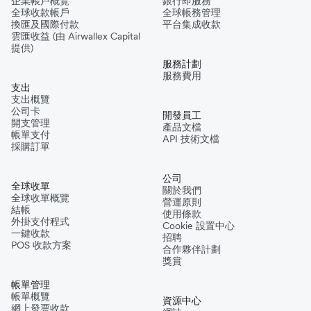
企業帳戶概覽
銀行即服務
全球收款帳戶
全球帳務管理
換匯及國際付款
平台集成收款
雲匯收益 (由 Airwallex Capital
提供)
服務計劃
服務費用
支出
支出概覽
公司卡
開發員工
開支管理
產品文檔
帳單支付
API 技術文檔
採購訂單
公司
全球收單
關於我們
全球收單概覽
營運原則
結帳
使用條款
外掛支付程式
Cookie 設置中心
一鍵收款
招聘
POS 收款方案
合作夥伴計劃
獎賞
帳單管理
帳單概覽
資源中心
網上發票收款