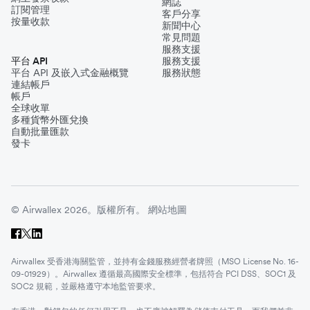
網誌
訂閱管理
客戶分享
按量收款
新聞中心
常見問題
服務支援
平台 API
服務支援
平台 API 及嵌入式金融概覽
服務狀態
連結帳戶
帳戶
全球收單
多種貨幣外匯兌換
自動批量匯款
發卡
© Airwallex 2026。版權所有。
網站地圖
Airwallex 受香港海關監管，並持有金錢服務經營者牌照（MSO License No. 16-
09-01929）。Airwallex 遵循最高國際安全標準，包括符合 PCI DSS、SOC1 及
SOC2 規範，並嚴格遵守本地監管要求。