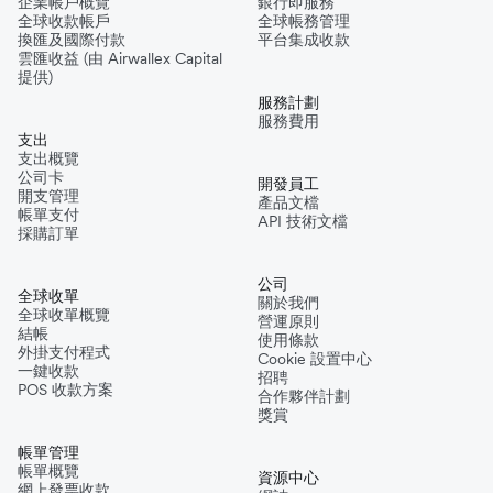
企業帳戶概覽
銀行即服務
全球收款帳戶
全球帳務管理
換匯及國際付款
平台集成收款
雲匯收益 (由 Airwallex Capital
提供)
服務計劃
服務費用
支出
支出概覽
公司卡
開發員工
開支管理
產品文檔
帳單支付
API 技術文檔
採購訂單
公司
全球收單
關於我們
全球收單概覽
營運原則
結帳
使用條款
外掛支付程式
Cookie 設置中心
一鍵收款
招聘
POS 收款方案
合作夥伴計劃
獎賞
帳單管理
帳單概覽
資源中心
網上發票收款