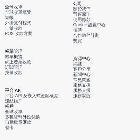
公司
全球收單
關於我們
全球收單概覽
營運原則
結帳
使用條款
外掛支付程式
Cookie 設置中心
一鍵收款
招聘
POS 收款方案
合作夥伴計劃
獎賞
帳單管理
帳單概覽
資源中心
網上發票收款
網誌
訂閱管理
客戶分享
按量收款
新聞中心
常見問題
服務支援
平台 API
服務支援
平台 API 及嵌入式金融概覽
服務狀態
連結帳戶
帳戶
全球收單
多種貨幣外匯兌換
自動批量匯款
發卡