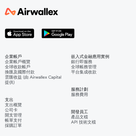
企業帳戶
嵌入式金融應用實例
企業帳戶概覽
銀行即服務
全球收款帳戶
全球帳務管理
換匯及國際付款
平台集成收款
雲匯收益 (由 Airwallex Capital
提供)
服務計劃
服務費用
支出
支出概覽
公司卡
開發員工
開支管理
產品文檔
帳單支付
API 技術文檔
採購訂單