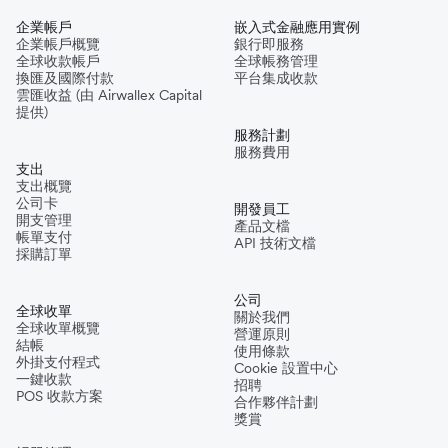
企業帳戶
嵌入式金融應用實例
企業帳戶概覽
銀行即服務
全球收款帳戶
全球帳務管理
換匯及國際付款
平台集成收款
雲匯收益 (由 Airwallex Capital
提供)
服務計劃
服務費用
支出
支出概覽
公司卡
開發員工
開支管理
產品文檔
帳單支付
API 技術文檔
採購訂單
公司
全球收單
關於我們
全球收單概覽
營運原則
結帳
使用條款
外掛支付程式
Cookie 設置中心
一鍵收款
招聘
POS 收款方案
合作夥伴計劃
獎賞