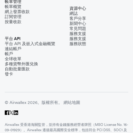
帳單管理
帳單概覽
資源中心
網上發票收款
網誌
訂閱管理
客戶分享
按量收款
新聞中心
常見問題
服務支援
平台 API
服務支援
平台 API 及嵌入式金融概覽
服務狀態
連結帳戶
帳戶
全球收單
多種貨幣外匯兌換
自動批量匯款
發卡
© Airwallex 2026。版權所有。
網站地圖
Airwallex 受香港海關監管，並持有金錢服務經營者牌照（MSO License No. 16-
09-01929）。Airwallex 遵循最高國際安全標準，包括符合 PCI DSS、SOC1 及