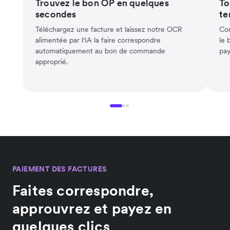
Trouvez le bon OP en quelques
To
secondes
t
Téléchargez une facture et laissez notre OCR
Cor
alimentée par l'IA la faire correspondre
le 
automatiquement au bon de commande
pay
approprié.
PAIEMENT DES FACTURES
Faites correspondre,
approuvrez et payez en
quelques clics