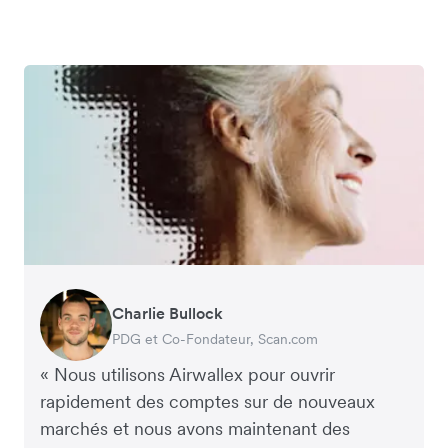
Charlie Bullock
George van Dyck
Edward Agaba
Richard Li
PDG et Co-Fondateur, Scan.com
Directeur Financier, Zoomo
Controller, Dalstrong
Co-Fondateur & PDG, July
« Nous utilisons Airwallex pour ouvrir
rapidement des comptes sur de nouveaux
marchés et nous avons maintenant des