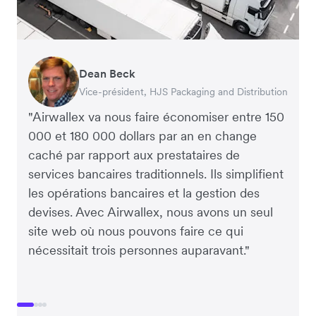
Dean Beck
Hari Polavarapu
Murray Kester
Gauri Nanda
Vice-président, HJS Packaging and Distribution
PDG, Taxila Stone
PDG, Cosmetics Now – eCommerce
PDG, Clocky
"Airwallex va nous faire économiser entre 150
000 et 180 000 dollars par an en change
caché par rapport aux prestataires de
services bancaires traditionnels. Ils simplifient
les opérations bancaires et la gestion des
devises. Avec Airwallex, nous avons un seul
site web où nous pouvons faire ce qui
nécessitait trois personnes auparavant."