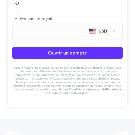
Le destinataire reçoit
USD
Ouvrir un compte
Dans la mesure du possible, les paiements sont effectués en utilisant le réseau local
d'Airwallex afin d'éliminer les frais de transaction et de livrer vos fonds plus
rapidement. Le taux disponible au moment où vous réservez une conversion de
devises sur la plateforme Airwallex peut être différent du taux affiché ci-dessus.
Nous pouvons facturer une majoration sur la conversion ainsi que des frais de
transfert, par exemple pour couvrir le coût de l'utilisation du réseau SWIFT. Pour
plus d'informations, veuillez consulter nos
Conditions générales
,
Grille tarifaire
et
Guide de paiement par pays
.