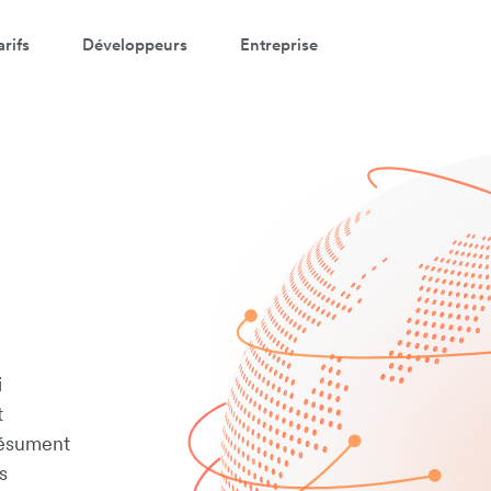
arifs
Développeurs
Entreprise
i
t
résument
s