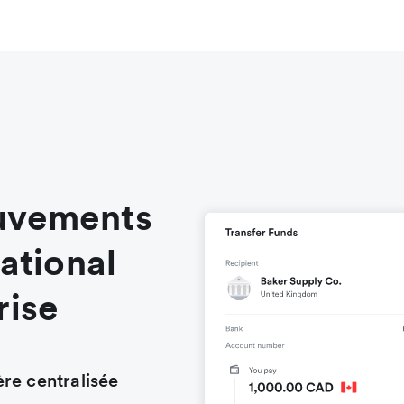
ouvements
national
rise
re centralisée