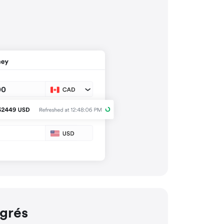
égrés