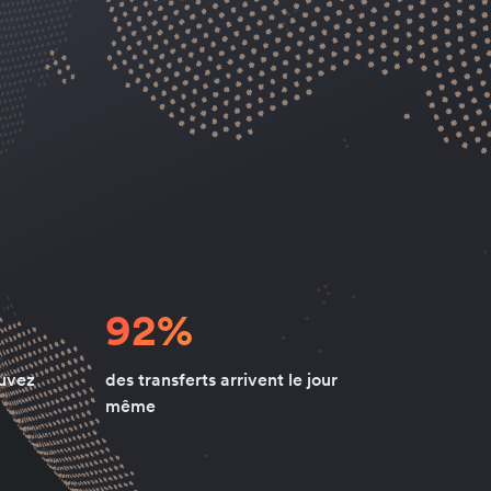
92%
ouvez
des transferts arrivent le jour
même