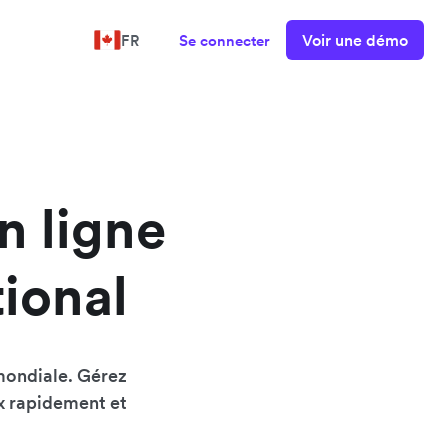
Voir une démo
FR
Se connecter
n ligne
tional
mondiale. Gérez
ux rapidement et