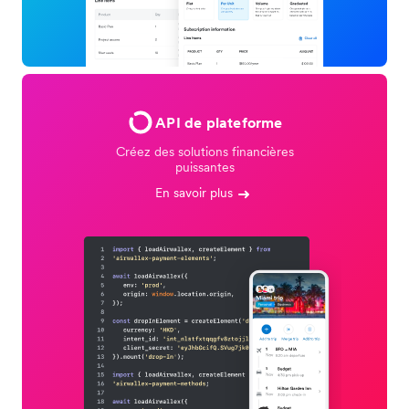
API de plateforme
Créez des solutions financières
puissantes
En savoir plus