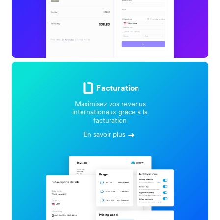
Facturation
Maximisez vos revenus
internationaux grâce à la
facturation
En savoir plus