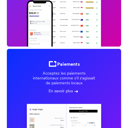
Paiements
Acceptez les paiements
internationaux comme s'il s'agissait
de paiements locaux
En savoir plus