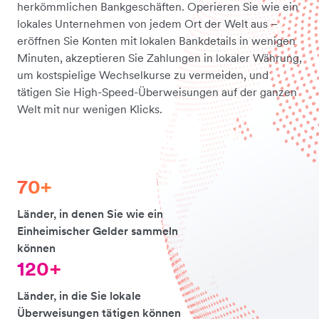
herkömmlichen Bankgeschäften. Operieren Sie wie ein
lokales Unternehmen von jedem Ort der Welt aus –
eröffnen Sie Konten mit lokalen Bankdetails in wenigen
Minuten, akzeptieren Sie Zahlungen in lokaler Währung,
um kostspielige Wechselkurse zu vermeiden, und
tätigen Sie High-Speed-Überweisungen auf der ganzen
Welt mit nur wenigen Klicks.
70+
Länder, in denen Sie wie ein
Einheimischer Gelder sammeln
können
120+
Länder, in die Sie lokale
Überweisungen tätigen können