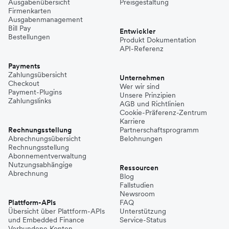
Ausgabenübersicht
Preisgestaltung
Firmenkarten
Ausgabenmanagement
Bill Pay
Entwickler
Bestellungen
Produkt Dokumentation
API-Referenz
Payments
Zahlungsübersicht
Unternehmen
Checkout
Wer wir sind
Payment-Plugins
Unsere Prinzipien
Zahlungslinks
AGB und Richtlinien
Cookie-Präferenz-Zentrum
Karriere
Rechnungsstellung
Partnerschaftsprogramm
Abrechnungsübersicht
Belohnungen
Rechnungsstellung
Abonnementverwaltung
Nutzungsabhängige
Ressourcen
Abrechnung
Blog
Fallstudien
Newsroom
Plattform-APIs
FAQ
Übersicht über Plattform-APIs
Unterstützung
und Embedded Finance
Service-Status
Verbundene Konten