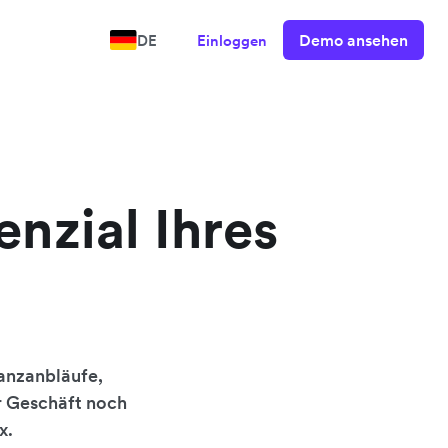
Demo ansehen
DE
Einloggen
enzial Ihres
nanzanbläufe,
hr Geschäft noch
x.