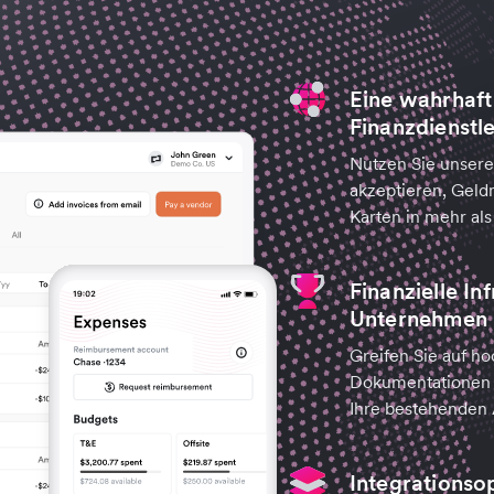
Eine wahrhaft
Finanzdienstl
Nutzen Sie unsere
akzeptieren, Geld
Karten in mehr al
Finanzielle In
Unternehmen
Greifen Sie auf ho
Dokumentationen u
Ihre bestehenden A
Integrationsop