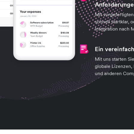
Anforderunge
Mit vorgefertigt
schnell startklar, 
Integration nach 
Ein vereinfac
Mit uns starten Si
globale Lizenzen,
und anderen Comp