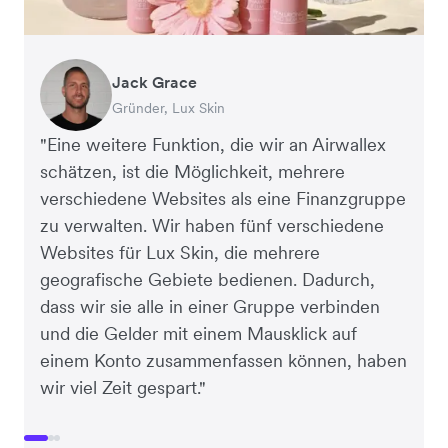
Jack Grace
Anthony Yau
Rebekka LeBrun
Gründer, Lux Skin
Mitgründer, Two More Glasses
Direktor für Geschäftsentwicklung, Slowood
"Eine weitere Funktion, die wir an Airwallex
schätzen, ist die Möglichkeit, mehrere
verschiedene Websites als eine Finanzgruppe
zu verwalten. Wir haben fünf verschiedene
Websites für Lux Skin, die mehrere
geografische Gebiete bedienen. Dadurch,
dass wir sie alle in einer Gruppe verbinden
und die Gelder mit einem Mausklick auf
einem Konto zusammenfassen können, haben
wir viel Zeit gespart."