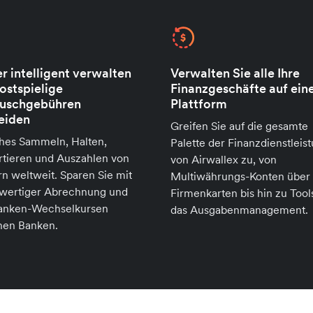
r intelligent verwalten
Verwalten Sie alle Ihre
ostspielige
Finanzgeschäfte auf ein
uschgebühren
Plattform
eiden
Greifen Sie auf die gesamte
hes Sammeln, Halten,
Palette der Finanzdienstleis
rtieren und Auszahlen von
von Airwallex zu, von
n weltweit. Sparen Sie mit
Multiwährungs-Konten über
hwertiger Abrechnung und
Firmenkarten bis hin zu Tools
banken-Wechselkursen
das Ausgabenmanagement.
hen Banken.