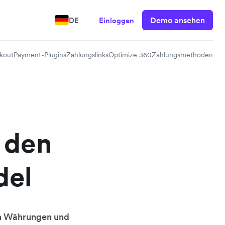
Demo ansehen
DE
Einloggen
kout
Payment-Plugins
Zahlungslinks
Optimize 360
Zahlungsmethoden
 den
del
en Währungen und