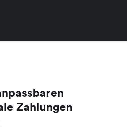
 anpassbaren
nale Zahlungen
n