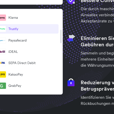
Bessere Conv
Die durch maschin
Airwallex verbind
Akzeptanzrate zu 
Eliminieren S
Gebühren dur
Sammeln und begl
mehrere Einheiten
die Währungsumre
Reduzierung 
Betrugspräve
Identifizieren Sie
Rückbuchungen mit