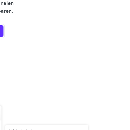
onalen
aren.