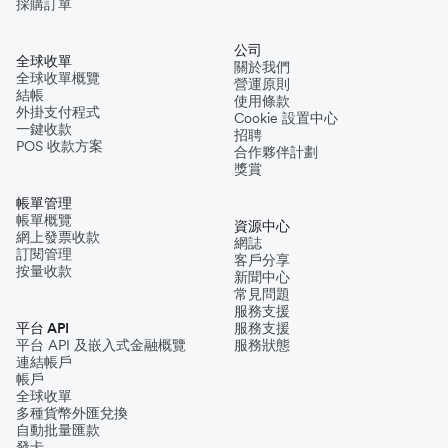
採購訂單
公司
全球收單
關於我們
全球收單概覽
營運原則
結帳
使用條款
外掛支付程式
Cookie 設置中心
一鍵收款
招聘
POS 收款方案
合作夥伴計劃
獎賞
帳單管理
帳單概覽
資源中心
網上發票收款
網誌
訂閱管理
客戶分享
按量收款
新聞中心
常見問題
服務支援
平台 API
服務支援
平台 API 及嵌入式金融概覽
服務狀態
連結帳戶
帳戶
全球收單
多種貨幣外匯兌換
自動批量匯款
發卡