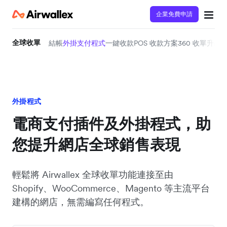
企業免費申請
全球收單
結帳
外掛支付程式
一鍵收款
POS 收款方案
360 收單升級
Ai
外掛程式
電商支付插件及外掛程式，助
您提升網店全球銷售表現
輕鬆將 Airwallex 全球收單功能連接至由
Shopify、WooCommerce、Magento 等主流平台
建構的網店，無需編寫任何程式。