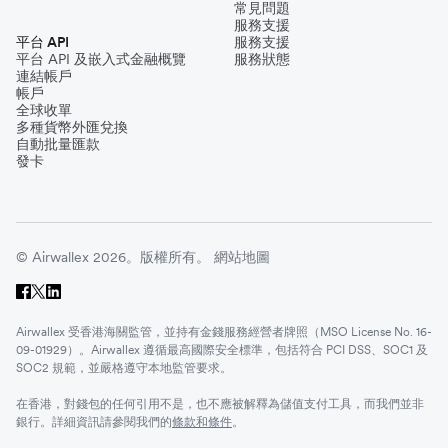
常見問題
服務支援
平台 API
服務支援
平台 API 及嵌入式金融概覽
服務狀態
連結帳戶
帳戶
全球收單
多種貨幣外匯兌換
自動批量匯款
發卡
© Airwallex 2026。版權所有。
網站地圖
Airwallex 受香港海關監管，並持有金錢服務經營者牌照（MSO License No. 16-
09-01929）。Airwallex 遵循最高國際安全標準，包括符合 PCI DSS、SOC1 及
SOC2 規範，並嚴格遵守本地監管要求。
在香港，對錢包的任何引用不是，也不應被解釋為儲值支付工具，而我們並非
銀行。詳細資訊請參閱我們的
條款和條件
。