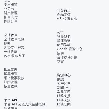
支出
支出概覽
公司卡
開發員工
開支管理
產品文檔
帳單支付
API 技術文檔
採購訂單
公司
全球收單
關於我們
全球收單概覽
營運原則
結帳
使用條款
外掛支付程式
Cookie 設置中心
一鍵收款
招聘
POS 收款方案
合作夥伴計劃
獎賞
帳單管理
帳單概覽
資源中心
網上發票收款
網誌
訂閱管理
客戶分享
按量收款
新聞中心
常見問題
服務支援
平台 API
服務支援
平台 API 及嵌入式金融概覽
服務狀態
連結帳戶