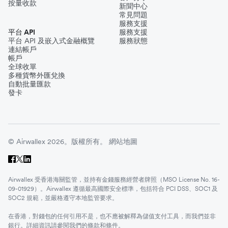
按量收款
新聞中心
常見問題
服務支援
平台 API
服務支援
平台 API 及嵌入式金融概覽
服務狀態
連結帳戶
帳戶
全球收單
多種貨幣外匯兌換
自動批量匯款
發卡
© Airwallex 2026。版權所有。
網站地圖
Airwallex 受香港海關監管，並持有金錢服務經營者牌照（MSO License No. 16-
09-01929）。Airwallex 遵循最高國際安全標準，包括符合 PCI DSS、SOC1 及
SOC2 規範，並嚴格遵守本地監管要求。
在香港，對錢包的任何引用不是，也不應被解釋為儲值支付工具，而我們並非
銀行。詳細資訊請參閱我們的
條款和條件
。