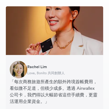
Rachel Lim
Henson Tsai
Phyllis
Jennifer Chong
Benjamin
Tomy Wu
Love, Bonito 共同創辦人
SleekFlow 創辦人
Jakewell 數碼營運總監
Linjer 行政總裁
Grams(28) 創辦人
MyiCellar 共同創辦人
「每次商務旅遊所產生的額外跨境簽帳費用，
看似微不足道，但積少成多。透過 Airwallex
公司卡，我們得以大幅節省這些手續費，更靈
活運用企業資金。」