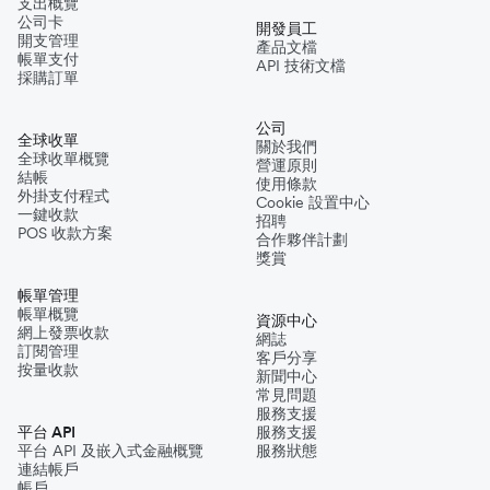
支出概覽
公司卡
開發員工
開支管理
產品文檔
帳單支付
API 技術文檔
採購訂單
公司
全球收單
關於我們
全球收單概覽
營運原則
結帳
使用條款
外掛支付程式
Cookie 設置中心
一鍵收款
招聘
POS 收款方案
合作夥伴計劃
獎賞
帳單管理
帳單概覽
資源中心
網上發票收款
網誌
訂閱管理
客戶分享
按量收款
新聞中心
常見問題
服務支援
平台 API
服務支援
平台 API 及嵌入式金融概覽
服務狀態
連結帳戶
帳戶