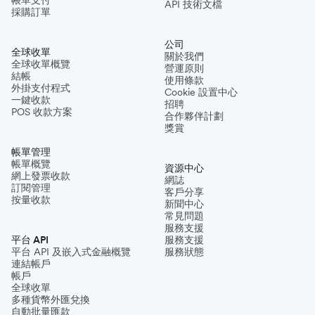
帳單支付
API 技術文檔
採購訂單
公司
全球收單
關於我們
全球收單概覽
營運原則
結帳
使用條款
外掛支付程式
Cookie 設置中心
一鍵收款
招聘
POS 收款方案
合作夥伴計劃
獎賞
帳單管理
帳單概覽
資源中心
網上發票收款
網誌
訂閱管理
客戶分享
按量收款
新聞中心
常見問題
服務支援
平台 API
服務支援
平台 API 及嵌入式金融概覽
服務狀態
連結帳戶
帳戶
全球收單
多種貨幣外匯兌換
自動批量匯款