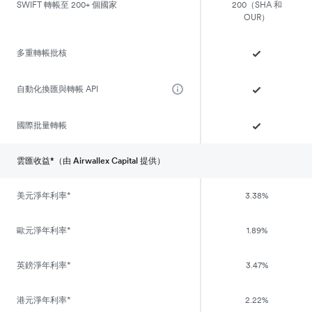
SWIFT 轉帳至 200+ 個國家
200（SHA 和
OUR）
多重轉帳批核
自動化換匯與轉帳 API
國際批量轉帳
雲匯收益*（由 Airwallex Capital 提供）
美元淨年利率*
3.38%
歐元淨年利率*
1.89%
英鎊淨年利率*
3.47%
港元淨年利率*
2.22%