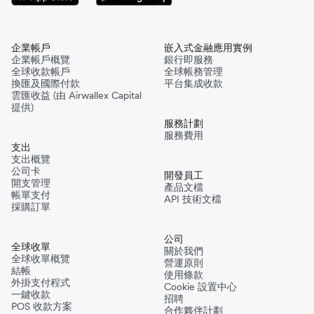
企業帳戶
嵌入式金融應用實例
企業帳戶概覽
銀行即服務
全球收款帳戶
全球帳務管理
換匯及國際付款
平台集成收款
雲匯收益 (由 Airwallex Capital
提供)
服務計劃
服務費用
支出
支出概覽
公司卡
開發員工
開支管理
產品文檔
帳單支付
API 技術文檔
採購訂單
公司
全球收單
關於我們
全球收單概覽
營運原則
結帳
使用條款
外掛支付程式
Cookie 設置中心
一鍵收款
招聘
POS 收款方案
合作夥伴計劃