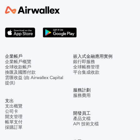
企業帳戶
嵌入式金融應用實例
企業帳戶概覽
銀行即服務
全球收款帳戶
全球帳務管理
換匯及國際付款
平台集成收款
雲匯收益 (由 Airwallex Capital
提供)
服務計劃
服務費用
支出
支出概覽
公司卡
開發員工
開支管理
產品文檔
帳單支付
API 技術文檔
採購訂單