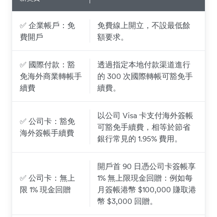
✅ 企業帳戶：免
免費線上開立，不設最低餘
費開戶
額要求。
✅ 國際付款：豁
透過指定本地付款渠道進行
免海外商業轉帳手
的 300 次國際轉帳可豁免手
續費
續費。
以公司 Visa 卡支付海外簽帳
✅ 公司卡：豁免
可豁免手續費，相等於節省
海外簽帳手續費
銀行常見的 1.95% 費用。
開戶首 90 日憑公司卡簽帳享
✅ 公司卡：無上
1% 無上限現金回贈：例如每
限 1% 現金回贈
月簽帳港幣 $100,000 賺取港
幣 $3,000 回贈。