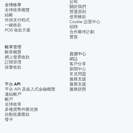
公司
全球收單
關於我們
全球收單概覽
營運原則
結帳
使用條款
外掛支付程式
Cookie 設置中心
一鍵收款
招聘
POS 收款方案
合作夥伴計劃
獎賞
帳單管理
帳單概覽
資源中心
網上發票收款
網誌
訂閱管理
客戶分享
按量收款
新聞中心
常見問題
服務支援
平台 API
服務支援
平台 API 及嵌入式金融概覽
服務狀態
連結帳戶
帳戶
全球收單
多種貨幣外匯兌換
自動批量匯款
發卡