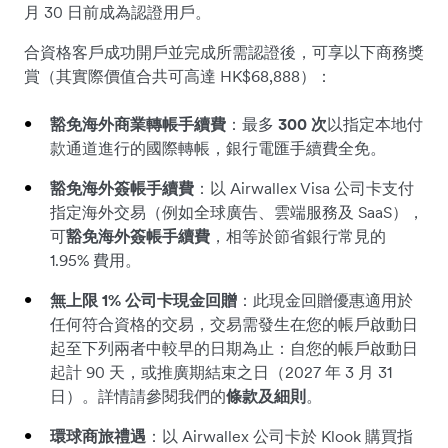
月 30 日前成為認證用戶。
合資格客戶成功開戶並完成所需認證後，可享以下商務獎
賞（其實際價值合共可高達 HK$68,888）：
豁免海外商業轉帳手續費
：最多
300 次
以指定本地付
款通道進行的國際轉帳，銀行電匯手續費全免。
豁免海外簽帳手續費
：以 Airwallex Visa 公司卡支付
指定海外交易（例如全球廣告、雲端服務及 SaaS），
可
豁免海外簽帳手續費
，相等於節省銀行常見的
1.95% 費用。
無上限 1% 公司卡現金回贈
：此現金回贈優惠適用於
任何符合資格的交易，交易需發生在您的帳戶啟動日
起至下列兩者中較早的日期為止：自您的帳戶啟動日
起計 90 天，或推廣期結束之日（2027 年 3 月 31
日）。詳情請參閱我們的
條款及細則
。
環球商旅禮遇
：以 Airwallex 公司卡於 Klook 購買指