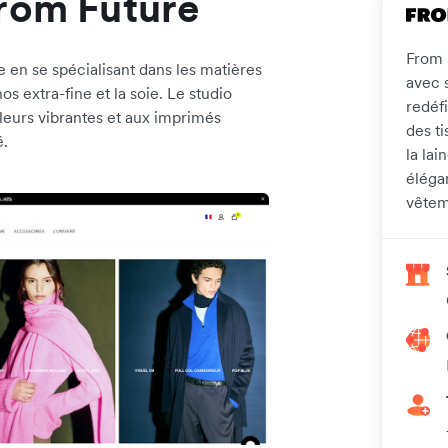
From Future
From 
 en se spécialisant dans les matières
avec 
s extra-fine et la soie. Le studio
redéfi
leurs vibrantes et aux imprimés
des t
é.
la lai
élégan
vêtem