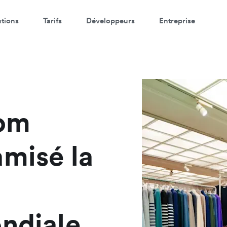
utions
Tarifs
Développeurs
Entreprise
egardez une démo de 3 minutes
trez vos coordonnées ci-dessous pour visionner la démo:
om
amisé la
ondiale