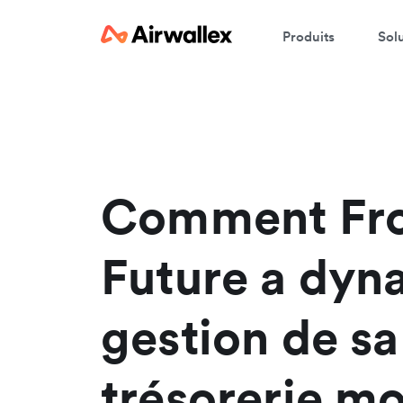
Produits
Sol
R
En
Comment Fr
Future a dyn
gestion de sa
trésorerie m