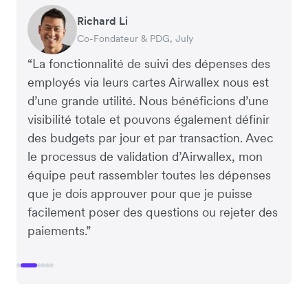
Warren Durling
Gavin Black
Joel Stehr
Richard Li
Tanya Karolia
Rupert
Directeur des Opérations (COO), Dovetail –
PDG par intérim & Directeur financier, PURE
Directeur des Opérations (COO), Bilue
Co-Fondateur & PDG, July
Service Paie & Avantages sociaux, Linktree
Managing Director, Perspective Pictures
Agence Digitale
Group
“La fonctionnalité de suivi des dépenses des
employés via leurs cartes Airwallex nous est
d’une grande utilité. Nous bénéficions d’une
visibilité totale et pouvons également définir
des budgets par jour et par transaction. Avec
le processus de validation d’Airwallex, mon
équipe peut rassembler toutes les dépenses
que je dois approuver pour que je puisse
facilement poser des questions ou rejeter des
paiements.”