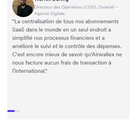
Rupert
Tanya Karolia
Directeur des Opérations (COO), Dovetail –
PDG par intérim & Directeur financier, PURE
Managing Director, Perspective Pictures
Service Paie & Avantages sociaux, Linktree
Agence Digitale
Group
"La centralisation de tous nos abonnements
SaaS dans le monde en un seul endroit a
simplifié nos processus financiers et a
amélioré le suivi et le contrôle des dépenses.
C'est encore mieux de savoir qu'Airwallex ne
nous facture aucun frais de transaction à
l’international."