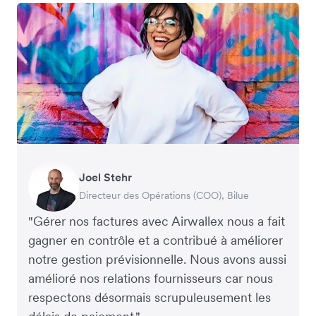
Joel Stehr
Georgia Burns
Alec Alltimes
Directeur des Opérations (COO), Bilue
Directeur Financier Stratégique, Auror
Directeur Financier APAC, Commission Factory
"Gérer nos factures avec Airwallex nous a fait
gagner en contrôle et a contribué à améliorer
notre gestion prévisionnelle. Nous avons aussi
amélioré nos relations fournisseurs car nous
respectons désormais scrupuleusement les