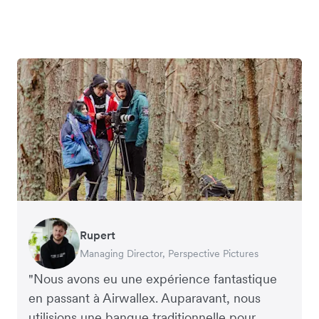
Rupert
Oliver Blackmore
Francois Schramek
Murray Kester
Arthur Leventhorpe
Gauri Nanda
Managing Director, Perspective Pictures
Directeur, Elver E-Commerce Comptables
Co-Founder, Dropterra
PDG, Cosmetics Now – eCommerce
DG et Co-Fondateur, Young Goat
PDG, Clocky
"Nous avons eu une expérience fantastique
en passant à Airwallex. Auparavant, nous
utilisions une banque traditionnelle pour