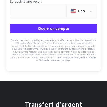
Le destinataire reçoit
USD
Ouvrir un compte
Dans la mesure du possible, les paiements sont effectués en utilisant le réseau local
d'Airwallex afin d'éliminer les frais de transaction et de livrer vos fonds plus
rapidement. Le taux disponible au moment où vous réservez une conversion de
devises sur la plateforme Airwallex peut être différent du taux affiché ci-dessus.
Nous pouvons facturer une majoration sur la conversion ainsi que des frais de
transfert, par exemple pour couvrir le coût de l'utilisation du réseau SWIFT. Pour
plus d'informations, veuillez consulter nos
Conditions générales
,
Grille tarifaire
et
Guide de paiement par pays
.
Transfert d'argent