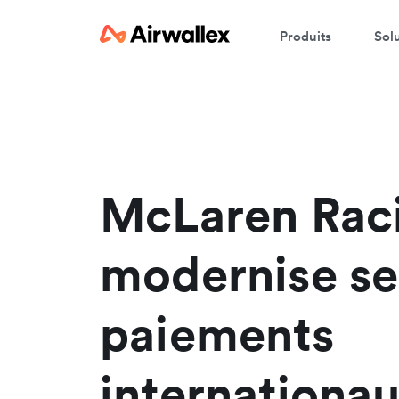
Produits
Sol
R
En
McLaren Rac
modernise se
paiements
internationa