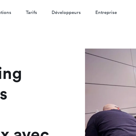
utions
Tarifs
Développeurs
Entreprise
egardez une démo de 3 minutes
trez vos coordonnées ci-dessous pour visionner la démo:
ing
s
ux avec