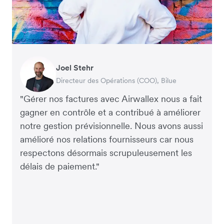
Warren Durling
Gavin Black
Joel Stehr
Richard Li
Tanya Karolia
Rupert
Directeur des Opérations (COO), Dovetail –
PDG par intérim & Directeur financier, PURE
Directeur des Opérations (COO), Bilue
Co-Fondateur & PDG, July
Service Paie & Avantages sociaux, Linktree
Directeur Général, Perspective Pictures
Agence Digitale
Group
"Gérer nos factures avec Airwallex nous a fait
gagner en contrôle et a contribué à améliorer
notre gestion prévisionnelle. Nous avons aussi
amélioré nos relations fournisseurs car nous
respectons désormais scrupuleusement les
délais de paiement."