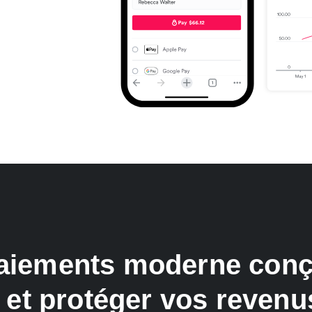
aiements moderne conç
 et protéger vos reven