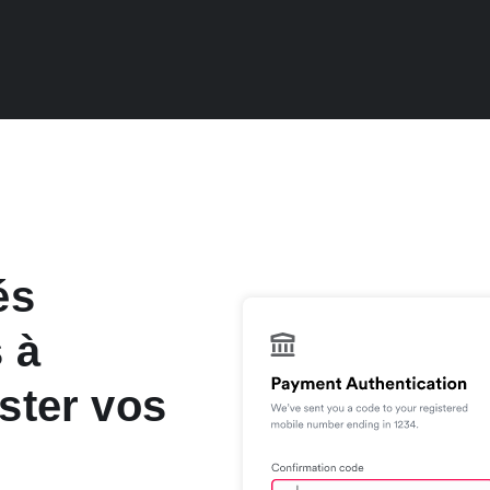
és
 à
ster vos