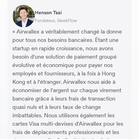
George van Dyck
Warren Durling
Henson Tsai
Sarah Chang
Murray Kester
Andrew Ford and Rosa-Clare Willis
Responsable Financier, Zoomo – Startup
Directeur des Opérations, Dovetail – Agence
Fondateur, SleekFlow
Co-fondatrice & COO, Forkast.News
PDG, Cosmetics Now – eCommerce
Co-fondateurs, Crockd – eCommerce
Technologique
Digitale
« Airwallex a véritablement changé la donne
pour tous nos besoins bancaires. Étant une
startup en rapide croissance, nous avons
besoin d'une solution de paiement groupé
évolutive et économique pour payer nos
employés et fournisseurs, à la fois à Hong
Kong et à l'étranger. Airwallex nous aide à
économiser de l'argent sur chaque virement
bancaire grâce à leurs frais de transaction
quasi nuls et à leurs taux de change
imbattables. Nous utilisons également les
cartes Visa multi-devises d'Airwallex pour les
frais de déplacements professionnels et les