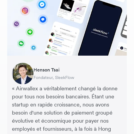
George van Dyck
Warren Durling
Henson Tsai
Sarah Chang
Murray Kester
Andrew Ford and Rosa-Clare Willis
Responsable Financier, Zoomo – Startup
Directeur des Opérations, Dovetail – Agence
Fondateur, SleekFlow
Co-fondatrice & COO, Forkast.News
PDG, Cosmetics Now – eCommerce
Co-fondateurs, Crockd – eCommerce
Technologique
Digitale
« Airwallex a véritablement changé la donne
pour tous nos besoins bancaires. Étant une
startup en rapide croissance, nous avons
besoin d'une solution de paiement groupé
évolutive et économique pour payer nos
employés et fournisseurs, à la fois à Hong