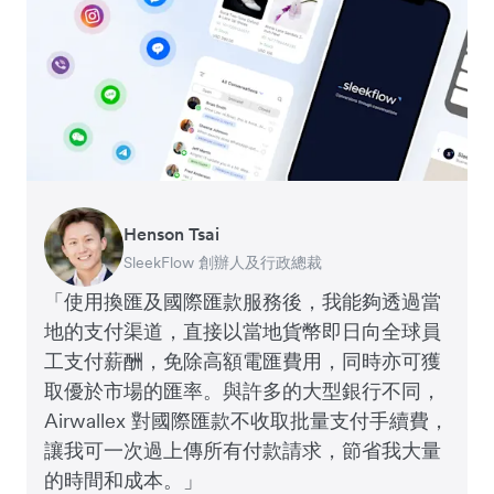
Henson Tsai
Tomy Wu
SleekFlow 創辦人及行政總裁
MyiCellar 共同創辦人
「使用換匯及國際匯款服務後，我能夠透過當
地的支付渠道，直接以當地貨幣即日向全球員
工支付薪酬，免除高額電匯費用，同時亦可獲
取優於市場的匯率。與許多的大型銀行不同，
Airwallex 對國際匯款不收取批量支付手續費，
讓我可一次過上傳所有付款請求，節省我大量
的時間和成本。」