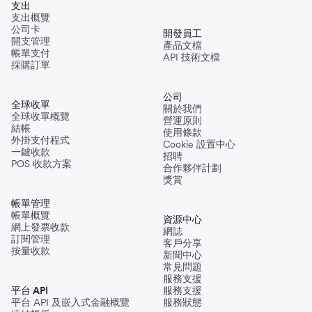
支出
支出概覽
公司卡
開發員工
開支管理
產品文檔
帳單支付
API 技術文檔
採購訂單
公司
全球收單
關於我們
全球收單概覽
營運原則
結帳
使用條款
外掛支付程式
Cookie 設置中心
一鍵收款
招聘
POS 收款方案
合作夥伴計劃
獎賞
帳單管理
帳單概覽
資源中心
網上發票收款
網誌
訂閱管理
客戶分享
按量收款
新聞中心
常見問題
服務支援
平台 API
服務支援
平台 API 及嵌入式金融概覽
服務狀態