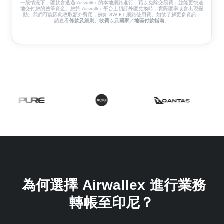
一般情況下，匯款會透過 Airwallex 的本地網路進行，藉以免除交易費，並能更快速
地交付您的整筆資金。您於 Airwallex 平台上預訂外匯兌換時，實際匯率或會出現變
動。我們可能因此收取額外費用，例如 SWIFT 網路使用費。如欲了解更多資訊，
請查看
、
以及
。
條款及細則
收費
國家／地區付款指南
為何選擇 Airwallex 進行業務
轉帳至印尼？