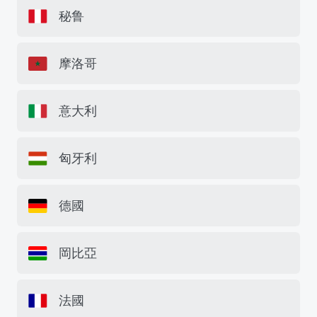
秘鲁
摩洛哥
意大利
匈牙利
德國
岡比亞
法國