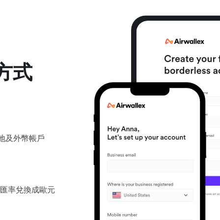
方式
立本地及外幣帳戶
匯率兌換成歐元