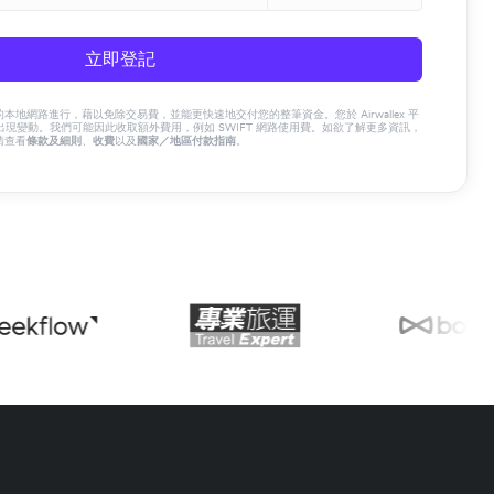
立即登記
x 的本地網路進行，藉以免除交易費，並能更快速地交付您的整筆資金。您於 Airwallex 平
現變動。我們可能因此收取額外費用，例如 SWIFT 網路使用費。如欲了解更多資訊，
請查看
條款及細則
、
收費
以及
國家／地區付款指南
。