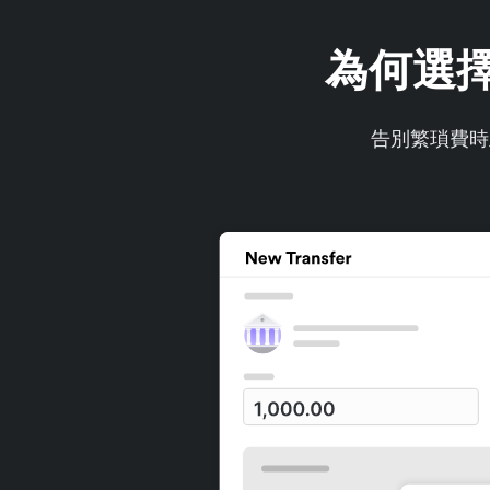
為何選擇 
告別繁瑣費時