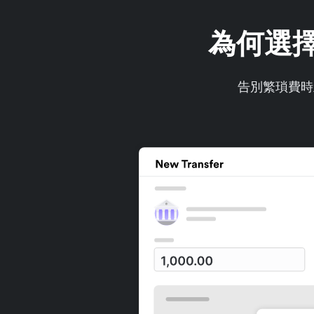
為何選擇 
告別繁瑣費時