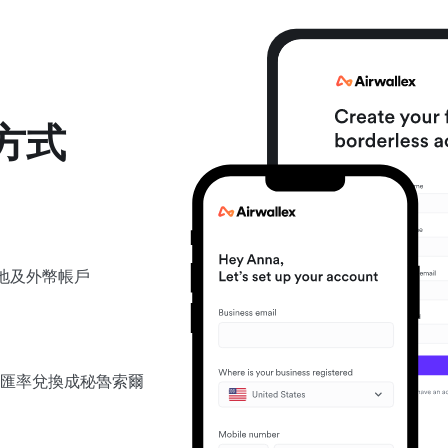
方式
立本地及外幣帳戶
匯率兌換成秘魯索爾