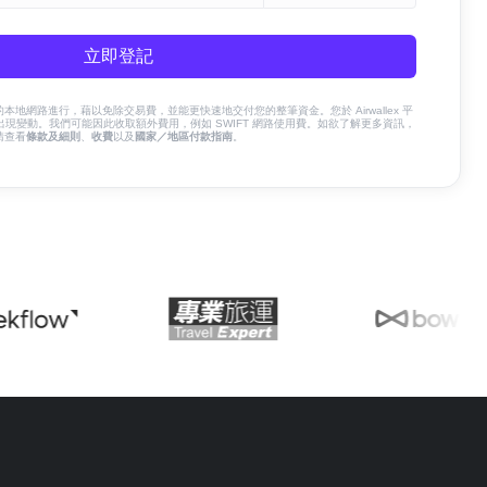
立即登記
x 的本地網路進行，藉以免除交易費，並能更快速地交付您的整筆資金。您於 Airwallex 平
現變動。我們可能因此收取額外費用，例如 SWIFT 網路使用費。如欲了解更多資訊，
請查看
條款及細則
、
收費
以及
國家／地區付款指南
。