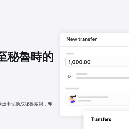
至秘魯時的
場匯率兌換成秘魯索爾，即