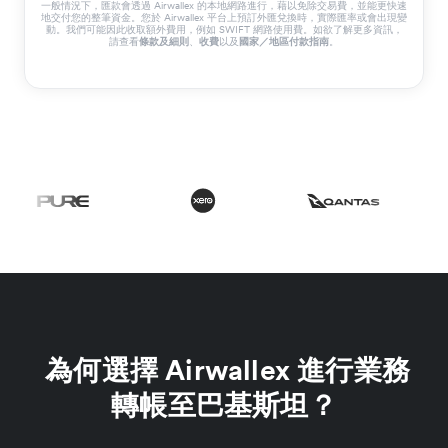
一般情況下，匯款會透過 Airwallex 的本地網路進行，藉以免除交易費，並能更快速
地交付您的整筆資金。您於 Airwallex 平台上預訂外匯兌換時，實際匯率或會出現變
動。我們可能因此收取額外費用，例如 SWIFT 網路使用費。如欲了解更多資訊，
請查看
條款及細則
、
收費
以及
國家／地區付款指南
。
為何選擇 Airwallex 進行業務
轉帳至巴基斯坦？