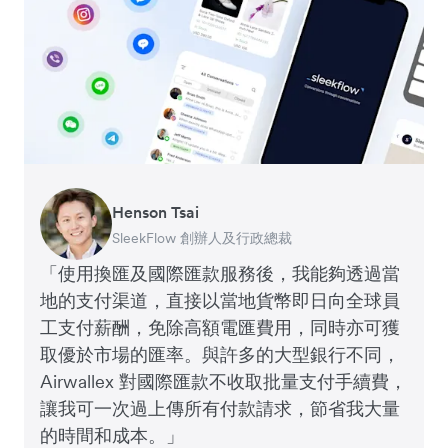
Henson Tsai
Tomy Wu
SleekFlow 創辦人及行政總裁
MyiCellar 共同創辦人
「使用換匯及國際匯款服務後，我能夠透過當
地的支付渠道，直接以當地貨幣即日向全球員
工支付薪酬，免除高額電匯費用，同時亦可獲
取優於市場的匯率。與許多的大型銀行不同，
Airwallex 對國際匯款不收取批量支付手續費，
讓我可一次過上傳所有付款請求，節省我大量
的時間和成本。」