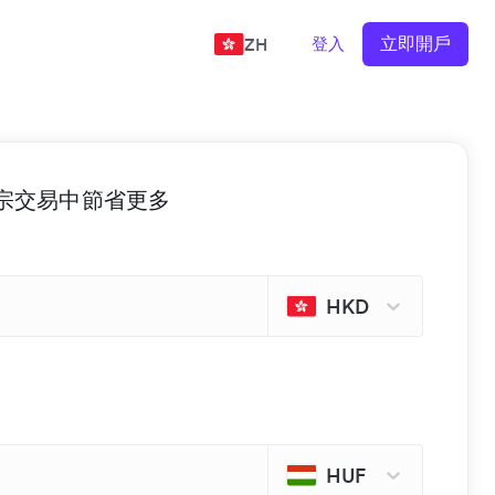
立即開戶
登入
ZH
 的每宗交易中節省更多
HKD
HUF