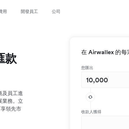
費用
開發員工
公司
在 Airwallex
匯款
您匯出
商及員工進
展業務。立
均可享領先市
收款人獲得