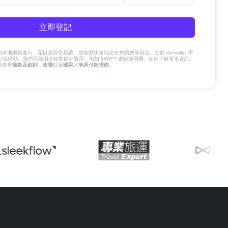
立即登記
x 的本地網路進行，藉以免除交易費，並能更快速地交付您的整筆資金。您於 Airwallex 平
現變動。我們可能因此收取額外費用，例如 SWIFT 網路使用費。如欲了解更多資訊，
請查看
條款及細則
、
收費
以及
國家／地區付款指南
。