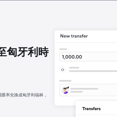
至匈牙利時
場匯率兌換成匈牙利福林，