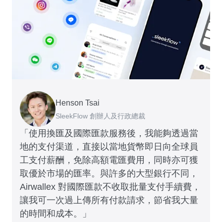
Henson Tsai
Tomy Wu
SleekFlow 創辦人及行政總裁
MyiCellar 共同創辦人
「使用換匯及國際匯款服務後，我能夠透過當
地的支付渠道，直接以當地貨幣即日向全球員
工支付薪酬，免除高額電匯費用，同時亦可獲
取優於市場的匯率。與許多的大型銀行不同，
Airwallex 對國際匯款不收取批量支付手續費，
讓我可一次過上傳所有付款請求，節省我大量
的時間和成本。」