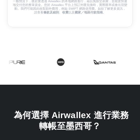
一般情況下，匯款會透過 Airwallex 的本地網路進行，藉以免除交易費，並能更快速
地交付您的整筆資金。您於 Airwallex 平台上預訂外匯兌換時，實際匯率或會出現變
動。我們可能因此收取額外費用，例如 SWIFT 網路使用費。如欲了解更多資訊，
請查看
條款及細則
、
收費
以及
國家／地區付款指南
。
為何選擇 Airwallex 進行業務
轉帳至墨西哥？