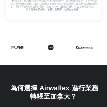
一般情況下，匯款會透過 Airwallex 的本地網路進行，藉以免除交易費，並能更快速
地交付您的整筆資金。您於 Airwallex 平台上預訂外匯兌換時，實際匯率或會出現變
動。我們可能因此收取額外費用，例如 SWIFT 網路使用費。如欲了解更多資訊，
請查看
條款及細則
、
收費
以及
國家／地區付款指南
。
為何選擇 Airwallex 進行業務
轉帳至加拿大？