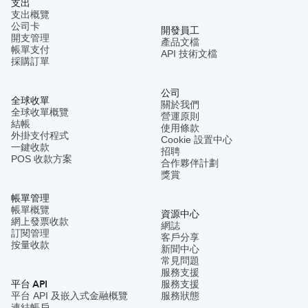
支出
支出概覽
公司卡
開發員工
開支管理
產品文檔
帳單支付
API 技術文檔
採購訂單
公司
全球收單
關於我們
全球收單概覽
營運原則
結帳
使用條款
外掛支付程式
Cookie 設置中心
一鍵收款
招聘
POS 收款方案
合作夥伴計劃
獎賞
帳單管理
帳單概覽
資源中心
網上發票收款
網誌
訂閱管理
客戶分享
按量收款
新聞中心
常見問題
服務支援
平台 API
服務支援
平台 API 及嵌入式金融概覽
服務狀態
連結帳戶