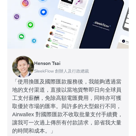
Henson Tsai
Tomy Wu
SleekFlow 創辦人及行政總裁
MyiCellar 共同創辦人
「使用換匯及國際匯款服務後，我能夠透過當
地的支付渠道，直接以當地貨幣即日向全球員
工支付薪酬，免除高額電匯費用，同時亦可獲
取優於市場的匯率。與許多的大型銀行不同，
Airwallex 對國際匯款不收取批量支付手續費，
讓我可一次過上傳所有付款請求，節省我大量
的時間和成本。」