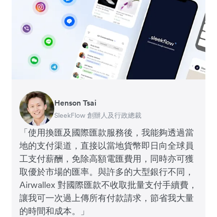
Henson Tsai
Tomy Wu
SleekFlow 創辦人及行政總裁
MyiCellar 共同創辦人
「使用換匯及國際匯款服務後，我能夠透過當
地的支付渠道，直接以當地貨幣即日向全球員
工支付薪酬，免除高額電匯費用，同時亦可獲
取優於市場的匯率。與許多的大型銀行不同，
Airwallex 對國際匯款不收取批量支付手續費，
讓我可一次過上傳所有付款請求，節省我大量
的時間和成本。」