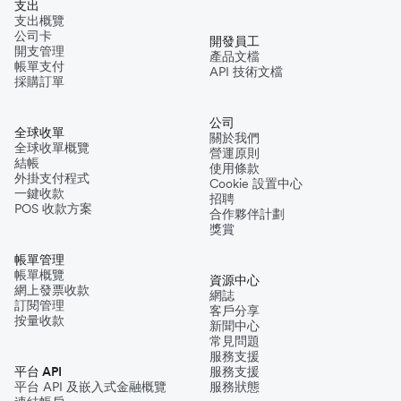
支出
支出概覽
公司卡
開發員工
開支管理
產品文檔
帳單支付
API 技術文檔
採購訂單
公司
全球收單
關於我們
全球收單概覽
營運原則
結帳
使用條款
外掛支付程式
Cookie 設置中心
一鍵收款
招聘
POS 收款方案
合作夥伴計劃
獎賞
帳單管理
帳單概覽
資源中心
網上發票收款
網誌
訂閱管理
客戶分享
按量收款
新聞中心
常見問題
服務支援
平台 API
服務支援
平台 API 及嵌入式金融概覽
服務狀態