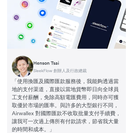
Henson Tsai
Tomy Wu
SleekFlow 創辦人及行政總裁
MyiCellar 共同創辦人
「使用換匯及國際匯款服務後，我能夠透過當
地的支付渠道，直接以當地貨幣即日向全球員
工支付薪酬，免除高額電匯費用，同時亦可獲
取優於市場的匯率。與許多的大型銀行不同，
Airwallex 對國際匯款不收取批量支付手續費，
讓我可一次過上傳所有付款請求，節省我大量
的時間和成本。」