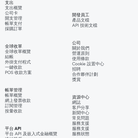
支出
支出概覽
公司卡
開發員工
開支管理
產品文檔
帳單支付
API 技術文檔
採購訂單
公司
全球收單
關於我們
全球收單概覽
營運原則
結帳
使用條款
外掛支付程式
Cookie 設置中心
一鍵收款
招聘
POS 收款方案
合作夥伴計劃
獎賞
帳單管理
帳單概覽
資源中心
網上發票收款
網誌
訂閱管理
客戶分享
按量收款
新聞中心
常見問題
服務支援
平台 API
服務支援
平台 API 及嵌入式金融概覽
服務狀態