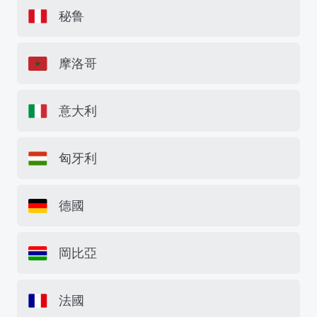
秘鲁
摩洛哥
意大利
匈牙利
德國
岡比亞
法國