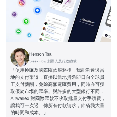
Henson Tsai
Tomy Wu
SleekFlow 創辦人及行政總裁
MyiCellar 共同創辦人
「使用換匯及國際匯款服務後，我能夠透過當
地的支付渠道，直接以當地貨幣即日向全球員
工支付薪酬，免除高額電匯費用，同時亦可獲
取優於市場的匯率。與許多的大型銀行不同，
Airwallex 對國際匯款不收取批量支付手續費，
讓我可一次過上傳所有付款請求，節省我大量
的時間和成本。」