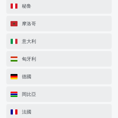
秘鲁
摩洛哥
意大利
匈牙利
德國
岡比亞
法國