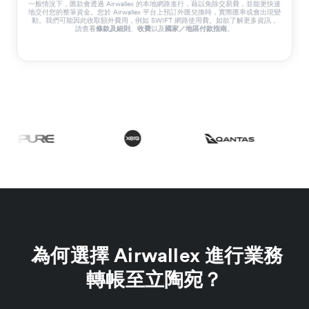
一般情況下，匯款會透過 Airwallex 的本地網路進行，藉以免除交易費，並能更快速
地交付您的整筆資金。您於 Airwallex 平台上預訂外匯兌換時，實際匯率或會出現變
動。我們可能因此收取額外費用，例如 SWIFT 網路使用費。如欲了解更多資訊，
請查看
條款及細則
、
收費
以及
國家／地區付款指南
。
為何選擇 Airwallex 進行業務
轉帳至立陶宛？