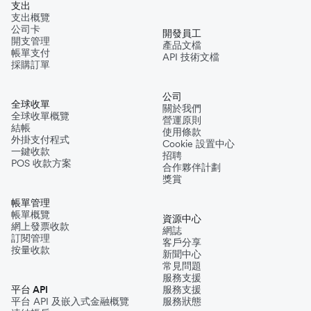
支出
支出概覽
公司卡
開發員工
開支管理
產品文檔
帳單支付
API 技術文檔
採購訂單
公司
全球收單
關於我們
全球收單概覽
營運原則
結帳
使用條款
外掛支付程式
Cookie 設置中心
一鍵收款
招聘
POS 收款方案
合作夥伴計劃
獎賞
帳單管理
帳單概覽
資源中心
網上發票收款
網誌
訂閱管理
客戶分享
按量收款
新聞中心
常見問題
服務支援
平台 API
服務支援
平台 API 及嵌入式金融概覽
服務狀態