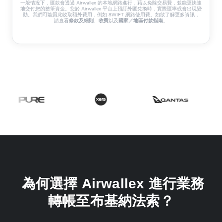
一般情況下，匯款會透過 Airwallex 的本地網路進行，藉以免除交易費，並能更快速
地交付您的整筆資金。您於 Airwallex 平台上預訂外匯兌換時，實際匯率或會出現變
動。我們可能因此收取額外費用，例如 SWIFT 網路使用費。如欲了解更多資訊，
請查看
、
以及
。
條款及細則
收費
國家／地區付款指南
為何選擇 Airwallex 進行業務
轉帳至布基納法索？