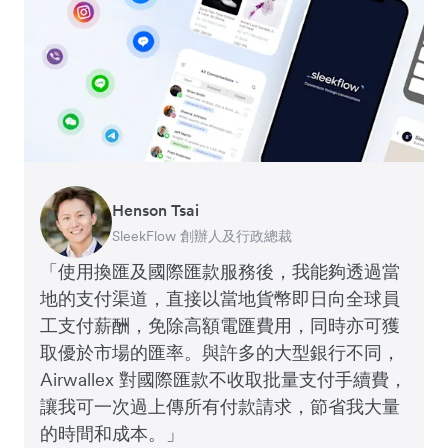
Henson Tsai
Tomy Wu
SleekFlow 創辦人及行政總裁
MyiCellar 共同創辦人
「使用換匯及國際匯款服務後，我能夠透過當
地的支付渠道，直接以當地貨幣即日向全球員
工支付薪酬，免除高額電匯費用，同時亦可獲
取優於市場的匯率。與許多的大型銀行不同，
Airwallex 對國際匯款不收取批量支付手續費，
讓我可一次過上傳所有付款請求，節省我大量
的時間和成本。」